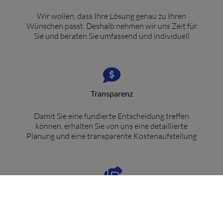
Wir wollen, dass Ihre Lösung genau zu Ihren
Wünschen passt. Deshalb nehmen wir uns Zeit für
Sie und beraten Sie umfassend und individuell
Transparenz
Damit Sie eine fundierte Entscheidung treffen
können, erhalten Sie von uns eine detaillierte
Planung und eine transparente Kostenaufstellung
Partnerschaft
Wir wollen, dass Sie lange Freude an den