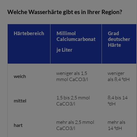
Welche Wasserhärte gibt es in Ihrer Region?
Härtebereich
Millimol
Grad
Calciumcarbonat
deutscher
Härte
je Liter
weniger als 1,5
weniger
weich
mmol CaCO3/l
als 8,4 °dH
1,5 bis 2,5 mmol
8,4 bis 14
mittel
CaCO3/l
°dH
mehr als 2,5 mmol
mehr als
hart
CaCO3/l
14 °dH