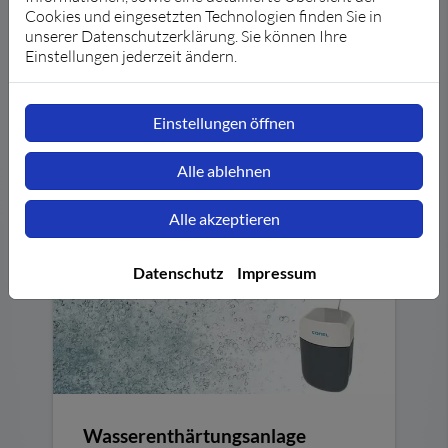
Cookies und eingesetzten Technologien finden Sie in
rückspülbaren Wasserfilter und
unserer Datenschutzerklärung. Sie können Ihre
einen Druckminderer in einem einzigen
Einstellungen jederzeit ändern.
System. Diese Lösung spart Platz und ist
leichter zu installieren als die einzelnen
Komponenten.
Einstellungen öffnen
Alle ablehnen
Alle akzeptieren
Datenschutz
Impressum
Wasserenthärtungsanlage