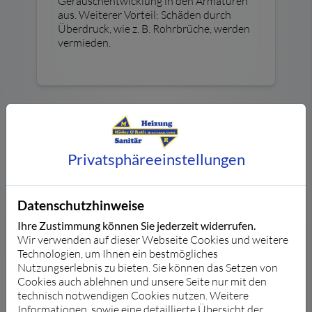
Geräuschentwicklung in den Armaturen
aus. Weiterer Vorteil: Schäden durch
Überdruck, wie z. B. Rohrbrüche, werden
vermieden.
Privatsphäre­einstellungen
Datenschutzhinweise
Ihre Zustimmung können Sie jederzeit widerrufen.
Wir verwenden auf dieser Webseite Cookies und weitere
Technologien, um Ihnen ein bestmögliches
Nutzungserlebnis zu bieten. Sie können das Setzen von
Hauswasserstation
Cookies auch ablehnen und unsere Seite nur mit den
technisch notwendigen Cookies nutzen. Weitere
Eine Hauswasserstation integriert
Informationen, sowie eine detaillierte Übersicht der
einen Rückflussverhinderer, einen