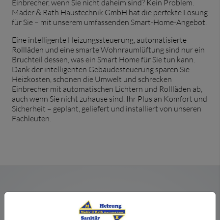
Einbrecher, wenn Sie nicht daheim sind? Kein Problem.
Mäder & Rath Haustechnik GmbH hat die perfekte Lösung
für Sie – mit unserem umfassenden Smart-Home-Angebot.
Eine intelligente Heizungssteuerung, automatisierte
Rollläden und eine smarte Wohnraumlüftung sind nur ein
Bruchteil dessen, was ein Smart Home für Sie tun kann.
Dank der intelligenten Gebäudesteuerung sparen Sie
Heizkosten, schonen die Umwelt und schrecken
Einbrecher mit automatischen Lichtern und Rollläden ab,
auch wenn Sie nicht zuhause sind. Ihr Plus an Komfort und
Sicherheit – geplant, geliefert und installiert von unseren
Fachleuten.