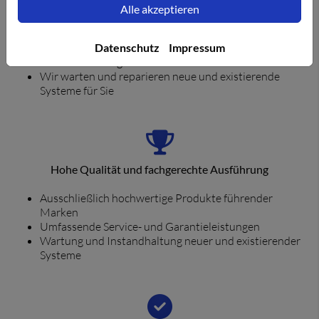
Alle akzeptieren
Wir verbauen ausschließlich hochwertige Produkte
führender Marken
Datenschutz
Impressum
Sie profitieren von umfassenden Service- und
Garantieleistungen
Wir warten und reparieren neue und existierende
Systeme für Sie
Hohe Qualität und fachgerechte Ausführung
Ausschließlich hochwertige Produkte führender
Marken
Umfassende Service- und Garantieleistungen
Wartung und Instandhaltung neuer und existierender
Systeme