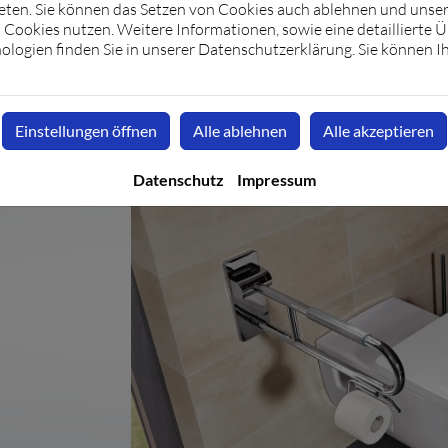
eten. Sie können das Setzen von Cookies auch ablehnen und unser
ch ganz persönlich beraten. Mäder & Rath Haustechnik GmbH ist Ihr
Cookies nutzen. Weitere Informationen, sowie eine detaillierte Ü
ologien finden Sie in unserer Datenschutzerklärung. Sie können I
Jetzt anfragen
Einstellungen öffnen
Alle ablehnen
Alle akzeptieren
Datenschutz
Impressum